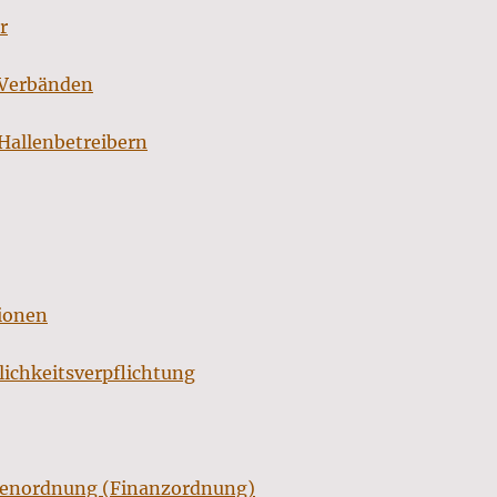
r
 Verbänden
Hallenbetreibern
ionen
lichkeitsverpflichtung
renordnung (Finanzordnung)